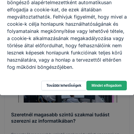
böngésző alapértelmezettként automatikusan
Épületgépész Technikus: A komfort és a Fenntarthatóság
elfogadja a cookie-kat, de ezek általában
Mestere
megváltoztathatók. Felhívjuk figyelmét, hogy mivel a
cookie-k célja honlapunk használhatóságának és
2026. júl. 28.
igazgatás
folyamatainak megkönnyítése vagy lehetővé tétele,
a cookie-k alkalmazásának megakadályozása vagy
törlése által előfordulhat, hogy felhasználóink nem
lesznek képesek honlapunk funkcióinak teljes körű
használatára, vagy a honlap a tervezettől eltérően
fog működni böngészőjében.
További lehetőségek
Mindet elfogadom
Szeretnél magasabb szintű szakmai tudást
szerezni az informatikában?