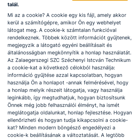
technikusi szakképzettség 2 év alatt
talál.
Mi az a cookie? A cookie egy kis fájl, amely akkor
Magasépítő technikus, építsd fel a jövődet - technikusi
szakképzettség 2 év alatt
kerül a számítógépre, amikor Ön egy webhelyet
látogat meg. A cookie-k számtalan funkcióval
2026. aug. 1.
igazgatás
rendelkeznek. Többek között információt gyűjtenek,
megjegyzik a látogató egyéni beállításait és
általánosságban megkönnyítik a honlap használatát.
Az Zalaegerszegi SZC Széchenyi Istcván Technikum
a cookie-kat a következő célokból használja:
információ gyűjtése azzal kapcsolatban, hogyan
használja Ön a honlapot -annak felmérésével, hogy
a honlap melyik részeit látogatja, vagy használja
leginkább, így megtudhatjuk, hogyan biztosítsunk
Önnek még jobb felhasználói élményt, ha ismét
meglátogatja oldalunkat, honlap fejlesztése. Hogyan
ellenőrizheti és hogyan tudja kikapcsolni a cookie-
Épületgépész Technikus: A komfort és a
kat? Minden modern böngésző engedélyezi a
Fenntarthatóság Mestere
cookie-k beállításának a változtatását. A legtöbb