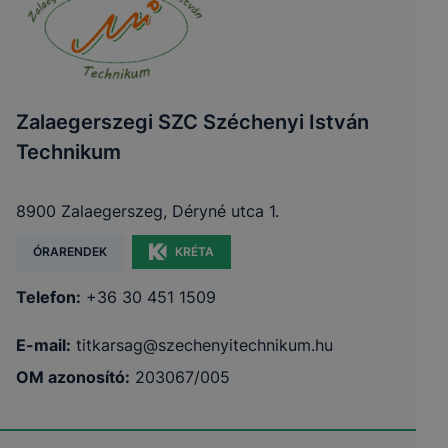
Zalaegerszegi SZC Széchenyi István
Technikum
8900 Zalaegerszeg, Déryné utca 1.
ÓRARENDEK
KRÉTA
Telefon:
+36 30 451 1509
E-mail:
titkarsag@szechenyitechnikum.hu
OM azonosító:
203067/005