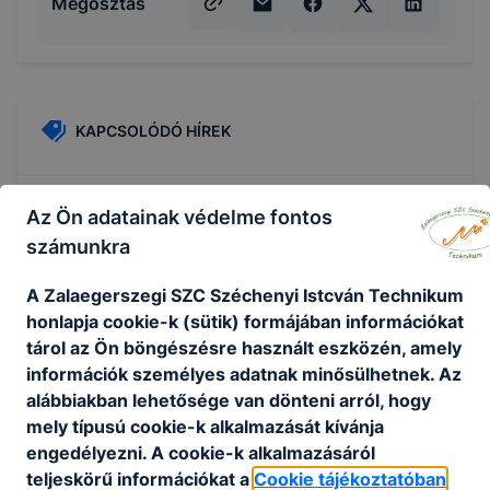
Megosztás
KAPCSOLÓDÓ HÍREK
Az Ön adatainak védelme fontos
számunkra
A Zalaegerszegi SZC Széchenyi Istcván Technikum
honlapja cookie-k (sütik) formájában információkat
tárol az Ön böngészésre használt eszközén, amely
információk személyes adatnak minősülhetnek. Az
alábbiakban lehetősége van dönteni arról, hogy
mely típusú cookie-k alkalmazását kívánja
engedélyezni. A cookie-k alkalmazásáról
Magasépítő technikus, építsd fel a jövődet -
teljeskörű információkat a
Cookie tájékoztatóban