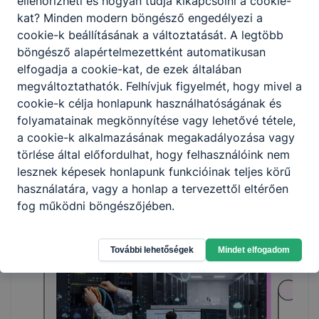
ellenőrizheti és hogyan tudja kikapcsolni a cookie-
kat? Minden modern böngésző engedélyezi a
cookie-k beállításának a változtatását. A legtöbb
böngésző alapértelmezettként automatikusan
Épületgépész Technikus: A komfort és a
elfogadja a cookie-kat, de ezek általában
Fenntarthatóság Mestere
megváltoztathatók. Felhívjuk figyelmét, hogy mivel a
cookie-k célja honlapunk használhatóságának és
Épületgépész Technikus: A komfort és a Fenntarthatóság
folyamatainak megkönnyítése vagy lehetővé tétele,
Mestere
a cookie-k alkalmazásának megakadályozása vagy
törlése által előfordulhat, hogy felhasználóink nem
2026. júl. 28.
igazgatás
lesznek képesek honlapunk funkcióinak teljes körű
használatára, vagy a honlap a tervezettől eltérően
fog működni böngészőjében.
További lehetőségek
Mindet elfogadom