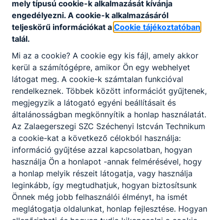
mely típusú cookie-k alkalmazását kívánja
engedélyezni. A cookie-k alkalmazásáról
teljeskörű információkat a
Cookie tájékoztatóban
talál.
Magasépítő technikus, építsd fel a jövődet -
Mi az a cookie? A cookie egy kis fájl, amely akkor
technikusi szakképzettség 2 év alatt
kerül a számítógépre, amikor Ön egy webhelyet
látogat meg. A cookie-k számtalan funkcióval
Magasépítő technikus, építsd fel a jövődet - technikusi
rendelkeznek. Többek között információt gyűjtenek,
szakképzettség 2 év alatt
megjegyzik a látogató egyéni beállításait és
általánosságban megkönnyítik a honlap használatát.
2026. aug. 1.
igazgatás
Az Zalaegerszegi SZC Széchenyi Istcván Technikum
a cookie-kat a következő célokból használja:
információ gyűjtése azzal kapcsolatban, hogyan
használja Ön a honlapot -annak felmérésével, hogy
a honlap melyik részeit látogatja, vagy használja
leginkább, így megtudhatjuk, hogyan biztosítsunk
Önnek még jobb felhasználói élményt, ha ismét
meglátogatja oldalunkat, honlap fejlesztése. Hogyan