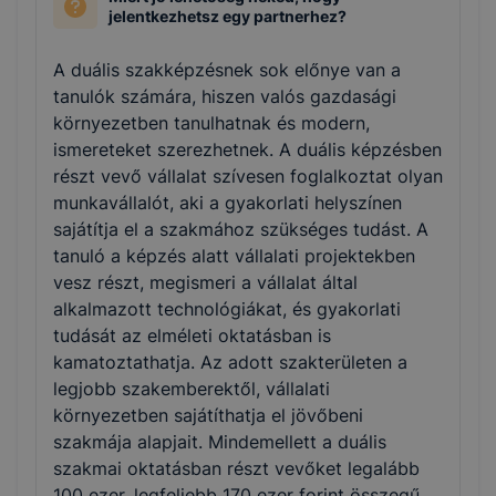
jelentkezhetsz egy partnerhez?
A duális szakképzésnek sok előnye van a
tanulók számára, hiszen valós gazdasági
környezetben tanulhatnak és modern,
ismereteket szerezhetnek. A duális képzésben
részt vevő vállalat szívesen foglalkoztat olyan
munkavállalót, aki a gyakorlati helyszínen
sajátítja el a szakmához szükséges tudást. A
tanuló a képzés alatt vállalati projektekben
vesz részt, megismeri a vállalat által
alkalmazott technológiákat, és gyakorlati
tudását az elméleti oktatásban is
kamatoztathatja. Az adott szakterületen a
legjobb szakemberektől, vállalati
környezetben sajátíthatja el jövőbeni
szakmája alapjait. Mindemellett a duális
szakmai oktatásban részt vevőket legalább
100 ezer, legfeljebb 170 ezer forint összegű