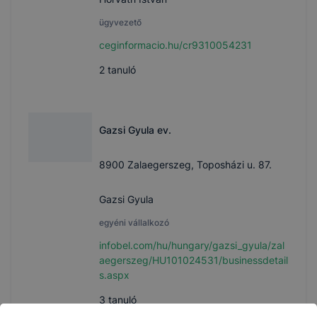
ügyvezető
ceginformacio.hu/cr9310054231
2
tanuló
Gazsi Gyula ev.
8900 Zalaegerszeg, Toposházi u. 87.
Gazsi Gyula
egyéni vállalkozó
infobel.com/hu/hungary/gazsi_gyula/zal
aegerszeg/HU101024531/businessdetail
s.aspx
3
tanuló