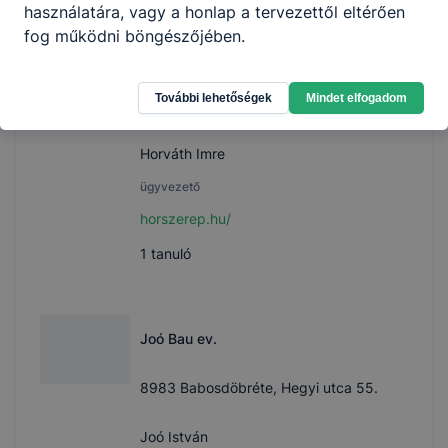
használatára, vagy a honlap a tervezettől eltérően
fog működni böngészőjében.
Horszerép Kft.
További lehetőségek
Mindet elfogadom
8353 Zalaszántó, Zrínyi u. 25.
Horváth Imre
ügyvezető
horszerep.hu/
1
tanuló
Joó Bau ev.
8983 Babosdöbréte, Hegyi utca 55.
Joó István