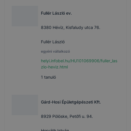
Fullér László ev.
8380 Hévíz, Kisfaludy utca 76.
Fullér László
egyéni vállalkozó
helyi.infobel.hu/HU101069906/fuller_las
zlo-heviz.html
1
tanuló
Gárd-Hosi Épületgépészeti Kft.
8929 Pölöske, Petőfi u. 94.
Horváth István