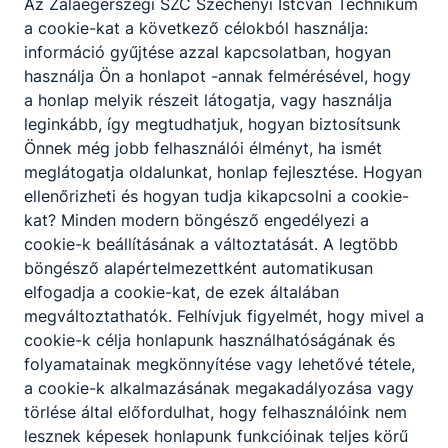
Az Zalaegerszegi SZC Széchenyi Istcván Technikum
a cookie-kat a következő célokból használja:
egyéni vállalkozó
információ gyűjtése azzal kapcsolatban, hogyan
nemzeticegtar.hu/nemzeticegtar/cegad
használja Ön a honlapot -annak felmérésével, hogy
at/2009078172/HAJBA-
a honlap melyik részeit látogatja, vagy használja
EPUeLETGEPESZET-Kft
leginkább, így megtudhatjuk, hogyan biztosítsunk
1
tanuló
Önnek még jobb felhasználói élményt, ha ismét
meglátogatja oldalunkat, honlap fejlesztése. Hogyan
ellenőrizheti és hogyan tudja kikapcsolni a cookie-
kat? Minden modern böngésző engedélyezi a
Homeland Kft.
cookie-k beállításának a változtatását. A legtöbb
böngésző alapértelmezettként automatikusan
8900 Zalaegerszeg, Báthori István u. 2.
elfogadja a cookie-kat, de ezek általában
megváltoztathatók. Felhívjuk figyelmét, hogy mivel a
Kónya Zoltán
cookie-k célja honlapunk használhatóságának és
ügyvezető
folyamatainak megkönnyítése vagy lehetővé tétele,
homeland.hu/index.php/hu/
a cookie-k alkalmazásának megakadályozása vagy
törlése által előfordulhat, hogy felhasználóink nem
1
tanuló
lesznek képesek honlapunk funkcióinak teljes körű