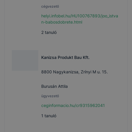
cégvezető
helyi.infobel.hu/HU100767893/joo_istva
n-babosdobrete.html
2
tanuló
Kanizsa Produkt Bau Kft.
8800 Nagykanizsa, Zrínyi M u. 15.
Burusán Attila
ügyvezető
ceginformacio.hu/cr9315962041
1
tanuló