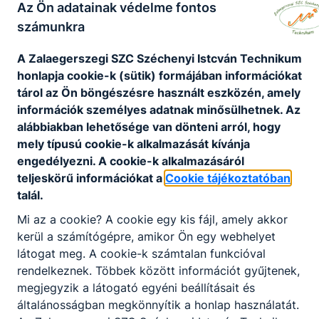
Az Ön adatainak védelme fontos
számunkra
Green- Tech Solution Group Kft.
A Zalaegerszegi SZC Széchenyi Istcván Technikum
honlapja cookie-k (sütik) formájában információkat
8960 Lenti, Kossuth u. 10.
tárol az Ön böngészésre használt eszközén, amely
információk személyes adatnak minősülhetnek. Az
Rónási Zsolt
alábbiakban lehetősége van dönteni arról, hogy
ügyvezető
mely típusú cookie-k alkalmazását kívánja
green-tech.hu/
engedélyezni. A cookie-k alkalmazásáról
teljeskörű információkat a
Cookie tájékoztatóban
2
tanuló
talál.
Mi az a cookie? A cookie egy kis fájl, amely akkor
kerül a számítógépre, amikor Ön egy webhelyet
Hajba Tamás ev.
látogat meg. A cookie-k számtalan funkcióval
rendelkeznek. Többek között információt gyűjtenek,
8900 Zalaegerszeg, Rózsás u. 36.
megjegyzik a látogató egyéni beállításait és
általánosságban megkönnyítik a honlap használatát.
Hajba Tamás