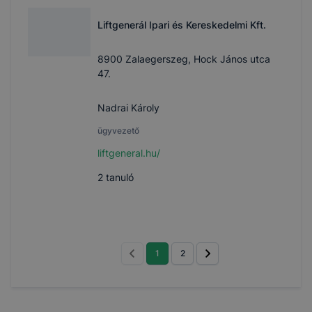
Liftgenerál Ipari és Kereskedelmi Kft.
8900 Zalaegerszeg, Hock János utca
47.
Nadrai Károly
ügyvezető
liftgeneral.hu/
2
tanuló
1
2