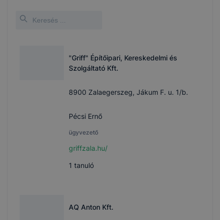
"Griff" Építőipari, Kereskedelmi és
Szolgáltató Kft.
8900 Zalaegerszeg, Jákum F. u. 1/b.
Pécsi Ernő
ügyvezető
griffzala.hu/
1
tanuló
AQ Anton Kft.