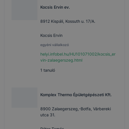
Kocsis Ervin ev.
8912 Kispáli, Kossuth u. 17/A.
Kocsis Ervin
egyéni vállalkozó
helyi.infobel.hu/HU101071002/kocsis_er
vin-zalaegerszeg.html
1
tanuló
Komplex Thermo Épületgépészeti Kft.
8900 Zalaegerszeg,-Botfa, Várbereki
utca 31.
Péter Tamás