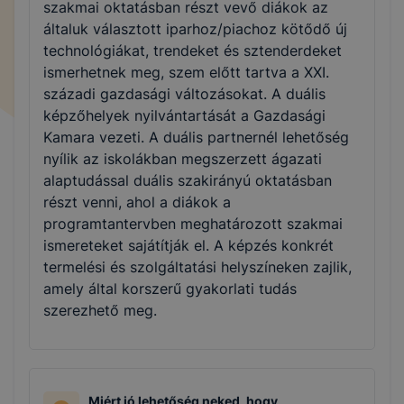
szakmai oktatásban részt vevő diákok az
általuk választott iparhoz/piachoz kötődő új
technológiákat, trendeket és sztenderdeket
ismerhetnek meg, szem előtt tartva a XXI.
századi gazdasági változásokat. A duális
képzőhelyek nyilvántartását a Gazdasági
Kamara vezeti. A duális partnernél lehetőség
nyílik az iskolákban megszerzett ágazati
alaptudással duális szakirányú oktatásban
részt venni, ahol a diákok a
programtantervben meghatározott szakmai
ismereteket sajátítják el. A képzés konkrét
termelési és szolgáltatási helyszíneken zajlik,
amely által korszerű gyakorlati tudás
szerezhető meg.
Miért jó lehetőség neked, hogy