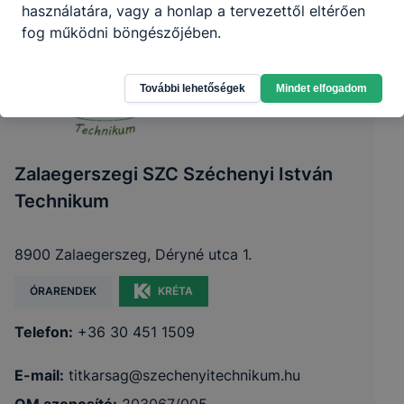
használatára, vagy a honlap a tervezettől eltérően
fog működni böngészőjében.
További lehetőségek
Mindet elfogadom
Zalaegerszegi SZC Széchenyi István
Technikum
8900 Zalaegerszeg, Déryné utca 1.
ÓRARENDEK
KRÉTA
Telefon:
+36 30 451 1509
E-mail:
titkarsag@szechenyitechnikum.hu