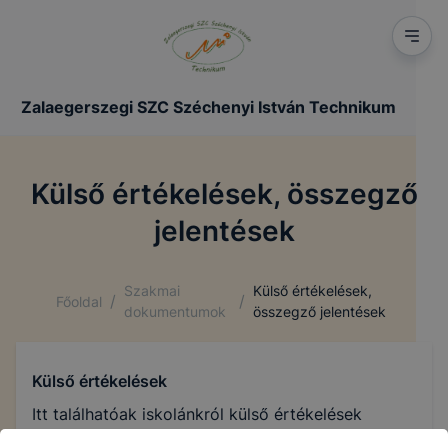
Zalaegerszegi SZC Széchenyi István Technikum
Külső értékelések, összegző
jelentések
Szakmai
Külső értékelések,
/
/
Főoldal
dokumentumok
összegző jelentések
Külső értékelések
Itt találhatóak iskolánkról külső értékelések