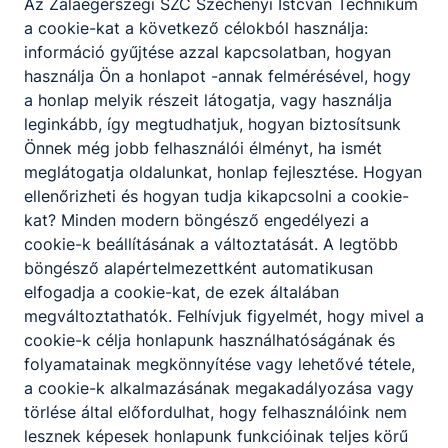
Az Zalaegerszegi SZC Széchenyi Istcván Technikum
a cookie-kat a következő célokból használja:
információ gyűjtése azzal kapcsolatban, hogyan
használja Ön a honlapot -annak felmérésével, hogy
a honlap melyik részeit látogatja, vagy használja
leginkább, így megtudhatjuk, hogyan biztosítsunk
Önnek még jobb felhasználói élményt, ha ismét
meglátogatja oldalunkat, honlap fejlesztése. Hogyan
ellenőrizheti és hogyan tudja kikapcsolni a cookie-
kat? Minden modern böngésző engedélyezi a
cookie-k beállításának a változtatását. A legtöbb
böngésző alapértelmezettként automatikusan
elfogadja a cookie-kat, de ezek általában
megváltoztathatók. Felhívjuk figyelmét, hogy mivel a
cookie-k célja honlapunk használhatóságának és
folyamatainak megkönnyítése vagy lehetővé tétele,
a cookie-k alkalmazásának megakadályozása vagy
törlése által előfordulhat, hogy felhasználóink nem
lesznek képesek honlapunk funkcióinak teljes körű