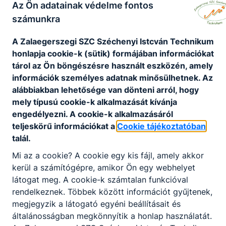
Az Ön adatainak védelme fontos
intezkedesi_terv_intezmenyi_tanfelugyelet.pdf
számunkra
Letöltés
A Zalaegerszegi SZC Széchenyi Istcván Technikum
honlapja cookie-k (sütik) formájában információkat
intezmenyi_tanfelugyelet_ertekelese.pdf
tárol az Ön böngészésre használt eszközén, amely
Letöltés
információk személyes adatnak minősülhetnek. Az
alábbiakban lehetősége van dönteni arról, hogy
mely típusú cookie-k alkalmazását kívánja
engedélyezni. A cookie-k alkalmazásáról
teljeskörű információkat a
Cookie tájékoztatóban
talál.
Partnereink
Mi az a cookie? A cookie egy kis fájl, amely akkor
kerül a számítógépre, amikor Ön egy webhelyet
látogat meg. A cookie-k számtalan funkcióval
rendelkeznek. Többek között információt gyűjtenek,
megjegyzik a látogató egyéni beállításait és
általánosságban megkönnyítik a honlap használatát.