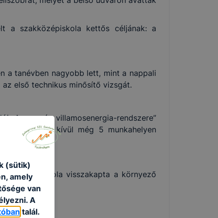
lt a szakközépiskola kettős céljának: a
en a tanévben nagyobb lett, mint a nappali
 az első technikus minősítő vizsgát.
lói „Az ország villamosenergia-rendszere”
t Zalaegerszegen kívül még 5 munkahelyen
 (sütik)
keztek. Az iskola visszakapta a környező
én, amely
etősége van
élyezni. A
tóban
talál.