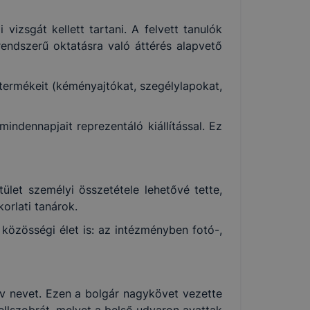
 vizsgát kellett tartani. A felvett tanulók
rendszerű oktatásra való áttérés alapvető
k termékeit (kéményajtókat, szegélylapokat,
ndennapjait reprezentáló kiállítással. Ez
ület személyi összetétele lehetővé tette,
orlati tanárok.
a közösségi élet is: az intézményben fotó-,
v nevet. Ezen a bolgár nagykövet vezette
ellszobrát, melyet a belső udvaron avattak