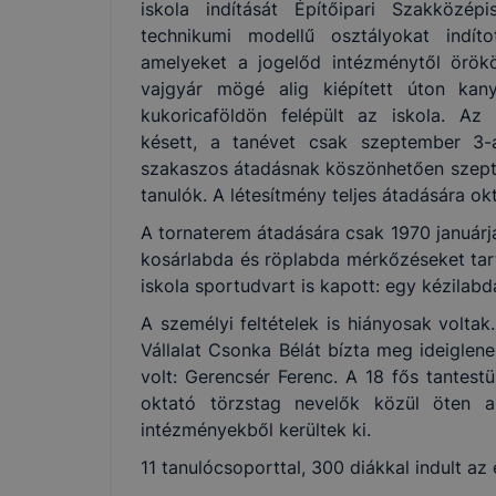
iskola indítását Építőipari Szakközépi
technikumi modellű osztályokat indíto
amelyeket a jogelőd intézménytől örökö
vajgyár mögé alig kiépített úton kany
kukoricaföldön felépült az iskola. Az
késett, a tanévet csak szeptember 3-á
szakaszos átadásnak köszönhetően szepte
tanulók. A létesítmény teljes átadására ok
A tornaterem átadására csak 1970 januárjá
kosárlabda és röplabda mérkőzéseket tart
iskola sportudvart is kapott: egy kézilab
A személyi feltételek is hiányosak volta
Vállalat Csonka Bélát bízta meg ideiglen
volt: Gerencsér Ferenc. A 18 fős tantest
oktató törzstag nevelők közül öten 
intézményekből kerültek ki.
11 tanulócsoporttal, 300 diákkal indult az 