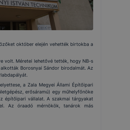
zőket október elején vehették birtokba a
e volt. Méretei lehetővé tették, hogy NB-s
 alkották Borosnyai Sándor birodalmát. Az
rlabdapályát.
lyettese, a Zala Megyei Állami Építőipari
épületgépész, erősáramú) egy műhelyfőnöke
 építőipari vállalat. A szakmai tárgyakat
sel. Az óraadó mérnökök, tanárok más