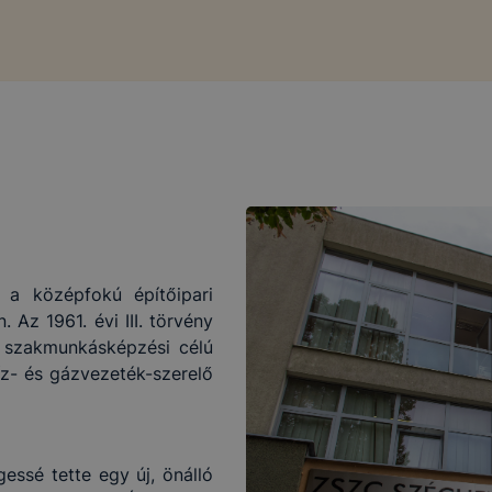
 a középfokú építőipari
Az 1961. évi III. törvény
 a szakmunkásképzési célú
z- és gázvezeték-szerelő
essé tette egy új, önálló