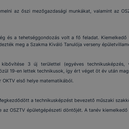
emelni az őszi mezőgazdasági munkákat, valamint az OS
ég és a tehetséggondozás volt a fő feladat. Kiemelkedő
endezték meg a Szakma Kiváló Tanulója verseny épületvillam
kibővítése 3 új területtel (egyéves technikusképzés, v
özül 19-en lettek technikusok, így ért véget öt év után ma
 OKTV első helye matematikából.
Megkezdődött a technikusképzést bevezető műszaki szakkö
 le az OSZTV épületgépészeti döntőjét. A tanév kiemelked