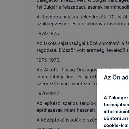
fel Bulgária felszabadulásának harmincadi
A továbbtanulásra jelentkezők 70 %-át 
szakképzésnek és a szakirányú továbbtan
1974-1975.
Az iskola sajátosságai közé sorolható a f
tagozaté. Először volt érettségi levelező
1975-1976.
Az Alkotó Ifjúság Országos Kiállításának
című tablójukkal. Felújították a tornat
Az Ön ad
szervezte meg az intézmény.
1976-1977.
A Zalaeger
Az építész szakos tanulók gyakorlati fo
formájában
építkezések miatt használt udvarrészt, nyol
információ
dönteni arr
A középfokú iskolák országos bajnokságáb
cookie-k a