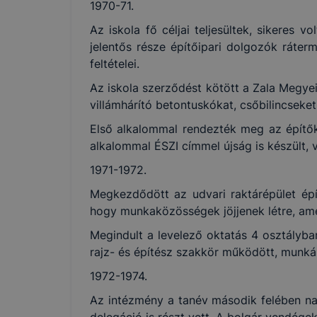
1970-71.
Az iskola fő céljai teljesültek, sikeres v
jelentős része építőipari dolgozók ráter
feltételei.
Az iskola szerződést kötött a Zala Megyei 
villámhárító betontuskókat, csőbilincseke
Első alkalommal rendezték meg az építők 
alkalommal ÉSZI címmel újság is készült,
1971-1972.
Megkezdődött az udvari raktárépület épít
hogy munkaközösségek jöjjenek létre, ame
Megindult a levelező oktatás 4 osztályban.
rajz- és építész szakkör működött, munkáikb
1972-1974.
Az intézmény a tanév második felében na
delegáció is részt vett. A bolgár vendége