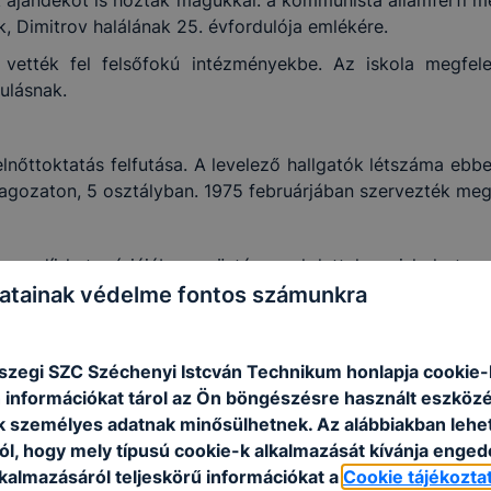
k, Dimitrov halálának 25. évfordulója emlékére.
vették fel felsőfokú intézményekbe. Az iskola megfele
ulásnak.
elnőttoktatás felfutása. A levelező hallgatók létszáma ebb
 tagozaton, 5 osztályban. 1975 februárjában szervezték meg
 nagydíj kategóriájában ezüstérmesek lettek az iskola tanu
erem padlóját, a sportpályát. A termelési gyakorlatoka
atainak védelme fontos számunkra
szegi SZC Széchenyi Istcván Technikum honlapja cookie-k
glalkozásaikon az új landorhegyi iskola építésében segéd
 információkat tárol az Ön böngészésre használt eszköz
cvan fát ültettek el a területen.
k személyes adatnak minősülhetnek. Az alábbiakban leh
ól, hogy mely típusú cookie-k alkalmazását kívánja enged
an a Z. Dimitrov röplabdacsapata 3. lett.
lkalmazásáról teljeskörű információkat a
Cookie tájékozta