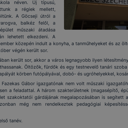
skola néven. Új típusú,
ttunk a régiek mellett,
ltünk. A Göcseji útról a
arogva, balkéz felől, a
 épület műszaki átadása
n lehetett elkezdeni. A
mber közepén indult a konyha, a tanműhelyeket és az öltö
tóber végén került sor.
ban került sor, akkor a város legnagyobb ilyen létesítmény
hassanak. Öltözők, fürdők és egy testnevelő tanári szoba
dapályát körben futópályával, dobó- és ugróhelyekkel, kosá
k. Fazekas Gábor igazgatónak nem volt műszaki igazgatóhe
esen a feladattal. A három szakterületnek (magasépítő, 
ület szakoktatói gárdájának megalapozásában is segített az
azonban még nem rendelkeztek pedagógiai képesítés
első tanév.