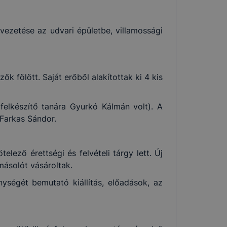
vezetése az udvari épületbe, villamossági
k fölött. Saját erőből alakítottak ki 4 kis
elkészítő tanára Gyurkó Kálmán volt). A
 Farkas Sándor.
lező érettségi és felvételi tárgy lett. Új
másolót vásároltak.
nységét bemutató kiállítás, előadások, az