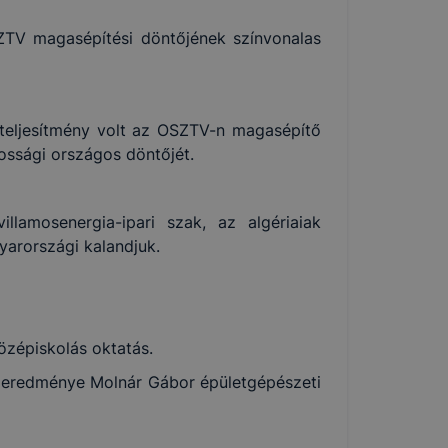
ZTV magasépítési döntőjének színvonalas
 teljesítmény volt az OSZTV-n magasépítő
ossági országos döntőjét.
illamosenergia-ipari szak, az algériaiak
gyarországi kalandjuk.
zépiskolás oktatás.
ő eredménye Molnár Gábor épületgépészeti