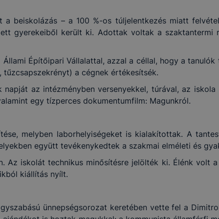
olt a beiskolázás – a 100 %-os túljelentkezés miatt felvételi
mett gyerekeiből került ki. Adottak voltak a szaktantermi 
Állami Építőipari Vállalattal, azzal a céllal, hogy a tanuló
t, tűzcsapszekrényt) a cégnek értékesítsék.
napját az intézményben versenyekkel, túrával, az iskola mi
 valamint egy tízperces dokumentumfilm: Magunkról.
ése, melyben laborhelyiségeket is kialakítottak. A tantest
lyekben együtt tevékenykedtek a szakmai elméleti és gyak
 Az iskolát technikus minősítésre jelölték ki. Élénk volt 
ól kiállítás nyílt.
gyszabású ünnepségsorozat keretében vette fel a Dimitro
k ajándékot is hoztak magukkal: a kommunista államférfi m