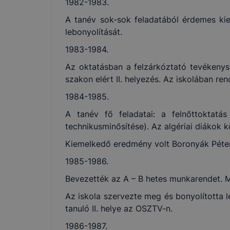
1982-1983.
A tanév sok-sok feladatából érdemes ki
lebonyolítását.
1983-1984.
Az oktatásban a felzárkóztató tevékenys
szakon elért II. helyezés. Az iskolában r
1984-1985.
A tanév fő feladatai: a felnőttoktatás 
technikusminősítése). Az algériai diákok k
Kiemelkedő eredmény volt Boronyák Péter
1985-1986.
Bevezették az A – B hetes munkarendet. 
Az iskola szervezte meg és bonyolította
tanuló II. helye az OSZTV-n.
1986-1987.