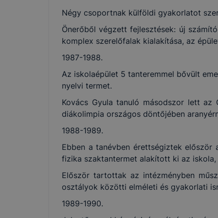
Négy csoportnak külföldi gyakorlatot szer
Önerőből végzett fejlesztések: új számít
komplex szerelőfalak kialakítása, az épüle
1987-1988.
Az iskolaépület 5 tanteremmel bővült emele
nyelvi termet.
Kovács Gyula tanuló másodszor lett az 
diákolimpia országos döntőjében aranyérm
1988-1989.
Ebben a tanévben érettségiztek először a 
fizika szaktantermet alakított ki az iskol
Először tartottak az intézményben műszak
osztályok közötti elméleti és gyakorlati 
1989-1990.