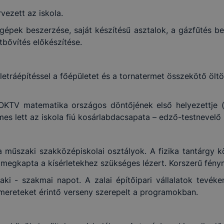
vezett az iskola.
ógépek beszerzése, saját készítésű asztalok, a gázfűtés be
tbővítés előkészítése.
tráépítéssel a főépületet és a tornatermet összekötő öltöző
OKTV matematika országos döntőjének első helyezettje (f
es lett az iskola fiú kosárlabdacsapata – edző-testnevelő
műszaki szakközépiskolai osztályok. A fizika tantárgy köte
a, megkapta a kísérletekhez szükséges lézert. Korszerű fény
i - szakmai napot. A zalai építőipari vállalatok tevéke
ismereteket érintő verseny szerepelt a programokban.