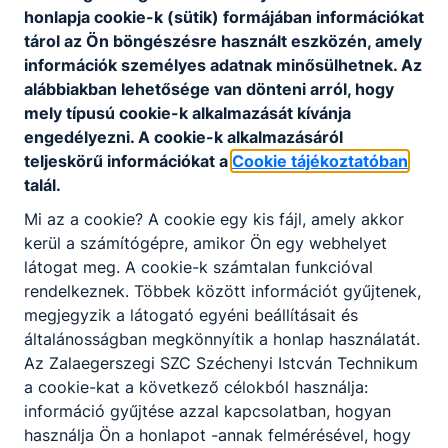
honlapja cookie-k (sütik) formájában információkat
tárol az Ön böngészésre használt eszközén, amely
információk személyes adatnak minősülhetnek. Az
alábbiakban lehetősége van dönteni arról, hogy
mely típusú cookie-k alkalmazását kívánja
Partnereink
engedélyezni. A cookie-k alkalmazásáról
teljeskörű információkat a
Cookie tájékoztatóban
talál.
Mi az a cookie? A cookie egy kis fájl, amely akkor
kerül a számítógépre, amikor Ön egy webhelyet
látogat meg. A cookie-k számtalan funkcióval
rendelkeznek. Többek között információt gyűjtenek,
megjegyzik a látogató egyéni beállításait és
általánosságban megkönnyítik a honlap használatát.
Az Zalaegerszegi SZC Széchenyi Istcván Technikum
a cookie-kat a következő célokból használja:
információ gyűjtése azzal kapcsolatban, hogyan
használja Ön a honlapot -annak felmérésével, hogy