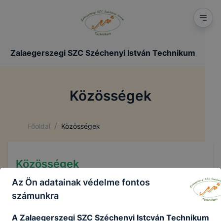
Zalaegerszegi SZC Széchenyi István Technikum
Közösségek
/
Főoldal
Közösségek
Közösségek
Az Ön adatainak védelme fontos
számunkra
Diákönkormányzat (DÖK)
A Zalaegerszegi SZC Széchenyi Istcván Technikum