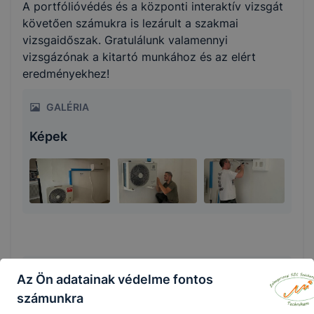
A portfólióvédés és a központi interaktív vizsgát
követően számukra is lezárult a szakmai
vizsgaidőszak. Gratulálunk valamennyi
vizsgázónak a kitartó munkához és az elért
eredményekhez!
GALÉRIA
Képek
Az Ön adatainak védelme fontos
Megosztás
számunkra