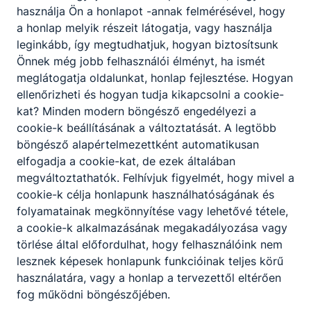
használja Ön a honlapot -annak felmérésével, hogy
szakképzettség 2 év alatt
a honlap melyik részeit látogatja, vagy használja
leginkább, így megtudhatjuk, hogyan biztosítsunk
2026. aug. 1.
igazgatás
Önnek még jobb felhasználói élményt, ha ismét
meglátogatja oldalunkat, honlap fejlesztése. Hogyan
ellenőrizheti és hogyan tudja kikapcsolni a cookie-
kat? Minden modern böngésző engedélyezi a
cookie-k beállításának a változtatását. A legtöbb
böngésző alapértelmezettként automatikusan
elfogadja a cookie-kat, de ezek általában
megváltoztathatók. Felhívjuk figyelmét, hogy mivel a
cookie-k célja honlapunk használhatóságának és
folyamatainak megkönnyítése vagy lehetővé tétele,
a cookie-k alkalmazásának megakadályozása vagy
törlése által előfordulhat, hogy felhasználóink nem
Épületgépész Technikus: A komfort és a
lesznek képesek honlapunk funkcióinak teljes körű
Fenntarthatóság Mestere
használatára, vagy a honlap a tervezettől eltérően
fog működni böngészőjében.
Épületgépész Technikus: A komfort és a Fenntarthatóság
Mestere