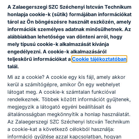
A Zalaegerszegi SZC Széchenyi Istcván Technikum
honlapja cookie-k (sütik) formájában információkat
tárol az Ön böngészésre használt eszközén, amely
KAPCSOLÓDÓ HÍREK
információk személyes adatnak minősülhetnek. Az
alábbiakban lehetősége van dönteni arról, hogy
mely típusú cookie-k alkalmazását kívánja
engedélyezni. A cookie-k alkalmazásáról
teljeskörű információkat a
Cookie tájékoztatóban
talál.
Mi az a cookie? A cookie egy kis fájl, amely akkor
kerül a számítógépre, amikor Ön egy webhelyet
látogat meg. A cookie-k számtalan funkcióval
rendelkeznek. Többek között információt gyűjtenek,
megjegyzik a látogató egyéni beállításait és
általánosságban megkönnyítik a honlap használatát.
Magasépítő technikus, építsd fel a jövődet -
Az Zalaegerszegi SZC Széchenyi Istcván Technikum
technikusi szakképzettség 2 év alatt
a cookie-kat a következő célokból használja:
információ gyűjtése azzal kapcsolatban, hogyan
Magasépítő technikus, építsd fel a jövődet - technikusi