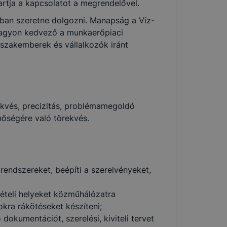
tartja a kapcsolatot a megrendelővel.
ában szeretne dolgozni. Manapság a Víz-
nagyon kedvező a munkaerőpiaci
 szakemberek és vállalkozók iránt
rekvés, precizitás, problémamegoldó
őségére való törekvés.
 rendszereket, beépíti a szerelvényeket,
zvételi helyeket közműhálózatra
okra rákötéseket készíteni;
okumentációt, szerelési, kiviteli tervet