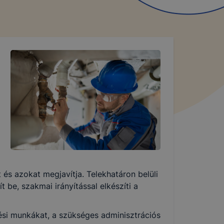
it és azokat megjavítja. Telekhatáron belüli
 be, szakmai irányítással elkészíti a
ési munkákat, a szükséges adminisztrációs