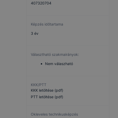
407320704
Képzés időtartama
3 év
Választható szakmairányok:
Nem válaszható
KKK/PTT
KKK letöltése (pdf)
PTT letöltése (pdf)
Okleveles technikusképzés