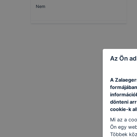
Nem
Az Ön ad
A Zalaeger
formájában
információ
dönteni arr
cookie-k a
Mi az a coo
Ön egy web
Többek közö