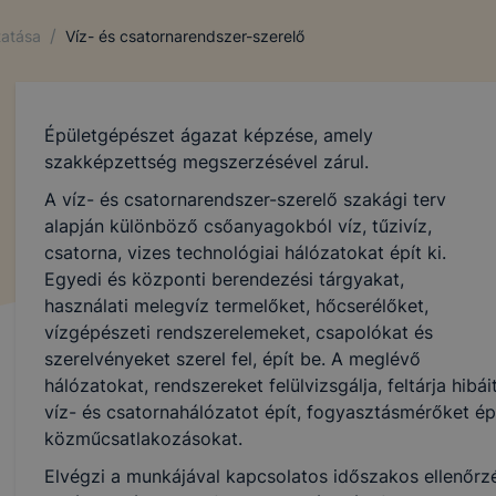
/
tatása
Víz- és csatornarendszer-szerelő
Épületgépészet ágazat képzése, amely
szakképzettség megszerzésével zárul.
A víz- és csatornarendszer-szerelő szakági terv
alapján különböző csőanyagokból víz, tűzivíz,
csatorna, vizes technológiai hálózatokat épít ki.
Egyedi és központi berendezési tárgyakat,
használati melegvíz termelőket, hőcserélőket,
vízgépészeti rendszerelemeket, csapolókat és
szerelvényeket szerel fel, épít be. A meglévő
hálózatokat, rendszereket felülvizsgálja, feltárja hibá
víz- és csatornahálózatot épít, fogyasztásmérőket épít
közműcsatlakozásokat.
Elvégzi a munkájával kapcsolatos időszakos ellenőrz