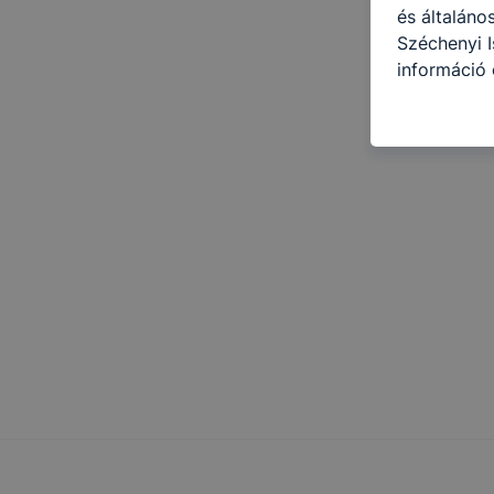
és általáno
Széchenyi I
információ 
felméréséve
így megtudh
ismét meglá
tudja kika
beállításán
automatikus
Felhívjuk f
folyamatai
megakadályo
lesznek kép
tervezettől