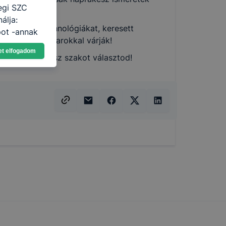
egi SZC
álja:
meri az új technológiákat, keresett
pot -annak
űvek is tárt karokkal várják!
eginkább,
et elfogadom
lményt, ha
ik épületgépész szakot választod!
ti és hogyan
 a cookie-k
t
thatók.
tóságának és
mazásának
 nem
 a honlap a