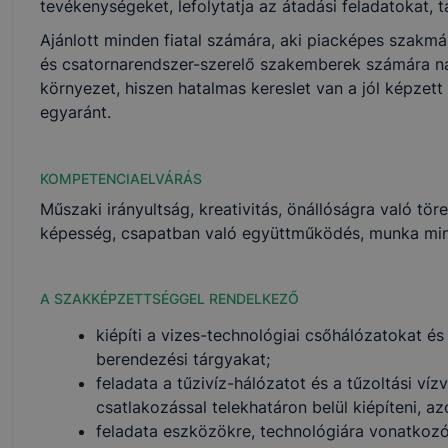
tevékenységeket, lefolytatja az átadási feladatokat, 
Ajánlott minden fiatal számára, aki piacképes szakm
és csatornarendszer-szerelő szakemberek számára 
környezet, hiszen hatalmas kereslet van a jól képzett
egyaránt.
KOMPETENCIAELVÁRÁS
Műszaki irányultság, kreativitás, önállóságra való tö
képesség, csapatban való együttműködés, munka min
A SZAKKÉPZETTSÉGGEL RENDELKEZŐ
kiépíti a vizes-technológiai csőhálózatokat és
berendezési tárgyakat;
feladata a tűzivíz-hálózatot és a tűzoltási ví
csatlakozással telekhatáron belül kiépíteni, az
feladata eszközökre, technológiára vonatkozó d