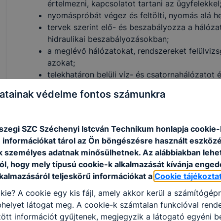
értelmezni, kapcsolatot tartani az ügyfelekkel
nyomáspróbát végez és feltölti, nyomás alá he
tervek szerint elő- és beszabályozza a hálóz
hidraulikai beszabályozásokban;
a meglévő hálózatokat, rendszereket felülvizsgá
azokat;
telekhatáron belüli víz- és csatornahálózatot 
készít, fogyasztásmérőket épít be.
atainak védelme fontos számunkra
ISKOLASPECIFIKUS INFORMÁCIÓK A KÉPZÉSHEZ
szegi SZC Széchenyi Istcván Technikum honlapja cookie-k
A víz- csatornarendszer szerelő munkája nélkül nem é
 információkat tárol az Ön böngészésre használt eszköz
létesítmény. A kezelt vízellátáson és szennyezett víz e
k személyes adatnak minősülhetnek. Az alábbiakban leh
helyiségek már többet várnak el, fontos a funkcionalí
ól, hogy mely típusú cookie-k alkalmazását kívánja enged
berendezési tárgyaink már szinte bútor darabok. Az i
lkalmazásáról teljeskörű információkat a
Cookie tájékozta
generációknak is nélkülözhetetlenül szüksége van, t
kie? A cookie egy kis fájl, amely akkor kerül a számítógép
vele. Ma már új építésű házaknál és felújításoknál is
helyet látogat meg. A cookie-k számtalan funkcióval rend
és a kútvíz hasznosítás. Nagyobb családi házaknál, p
tt információt gyűjtenek, megjegyzik a látogató egyéni beá
szauna létesítése, tüzivíz hálózat kialakítása. Ezeke