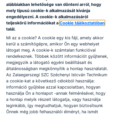
alábbiakban lehetősége van dönteni arról, hogy
mely típusú cookie-k alkalmazását kívánja
engedélyezni. A cookie-k alkalmazásáról
teljeskörű információkat a
Cookie tájékoztatóban
talál.
Mi az a cookie? A cookie egy kis fájl, amely akkor
kerül a számítógépre, amikor Ön egy webhelyet
Magasépítő technikus, építsd fel a jövődet -
látogat meg. A cookie-k számtalan funkcióval
technikusi szakképzettség 2 év alatt
rendelkeznek. Többek között információt gyűjtenek,
megjegyzik a látogató egyéni beállításait és
Magasépítő technikus, építsd fel a jövődet - technikusi
általánosságban megkönnyítik a honlap használatát.
szakképzettség 2 év alatt
Az Zalaegerszegi SZC Széchenyi Istcván Technikum
2026. aug. 1.
igazgatás
a cookie-kat a következő célokból használja:
információ gyűjtése azzal kapcsolatban, hogyan
használja Ön a honlapot -annak felmérésével, hogy
a honlap melyik részeit látogatja, vagy használja
leginkább, így megtudhatjuk, hogyan biztosítsunk
Önnek még jobb felhasználói élményt, ha ismét