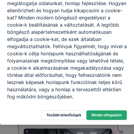
meglátogatja oldalunkat, honlap fejlesztése. Hogyan
ellenőrizheti és hogyan tudja kikapcsolni a cookie-
kat? Minden modern böngésző engedélyezi a
cookie-k beállításának a változtatását. A legtöbb
böngésző alapértelmezettként automatikusan
elfogadja a cookie-kat, de ezek általában
megváltoztathatók. Felhívjuk figyelmét, hogy mivel a
Épületgépész Technikus: A komfort és a
Fenntarthatóság Mestere
cookie-k célja honlapunk használhatóságának és
folyamatainak megkönnyítése vagy lehetővé tétele,
Épületgépész Technikus: A komfort és a Fenntarthatóság
a cookie-k alkalmazásának megakadályozása vagy
Mestere
törlése által előfordulhat, hogy felhasználóink nem
lesznek képesek honlapunk funkcióinak teljes körű
2026. júl. 28.
igazgatás
használatára, vagy a honlap a tervezettől eltérően
fog működni böngészőjében.
További lehetőségek
Mindet elfogadom