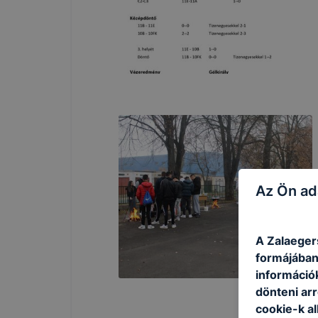
Az Ön ad
A Zalaeger
formájában
információ
dönteni arr
cookie-k a