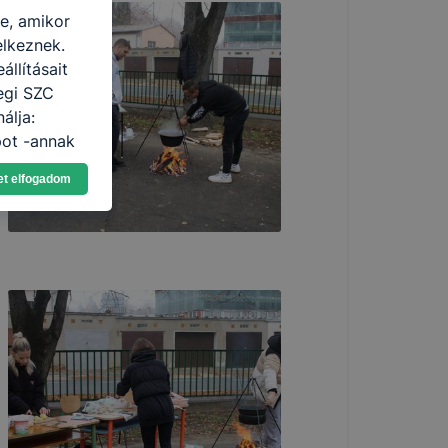
re, amikor
elkeznek.
llításait
egi SZC
álja:
pot -annak
eginkább,
et elfogadom
lményt, ha
ti és hogyan
 a cookie-k
t
thatók.
tóságának és
mazásának
 nem
 a honlap a