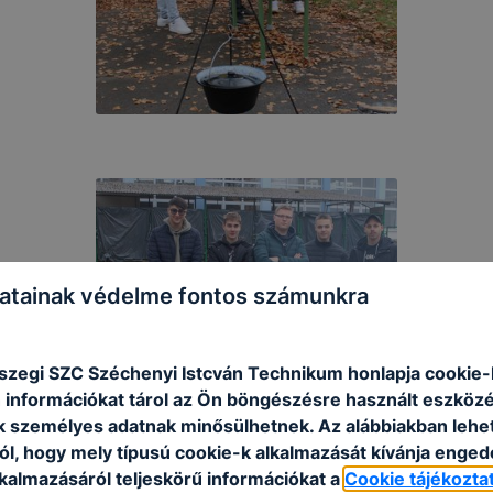
atainak védelme fontos számunkra
szegi SZC Széchenyi Istcván Technikum honlapja cookie-k
 információkat tárol az Ön böngészésre használt eszköz
k személyes adatnak minősülhetnek. Az alábbiakban leh
ól, hogy mely típusú cookie-k alkalmazását kívánja enged
lkalmazásáról teljeskörű információkat a
Cookie tájékozta