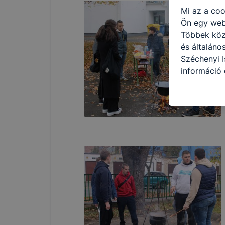
Mi az a coo
Ön egy web
Többek közö
és általáno
Széchenyi I
információ 
felméréséve
így megtudh
ismét meglá
tudja kika
beállításán
automatikus
Felhívjuk f
folyamatai
megakadályo
lesznek kép
tervezettől