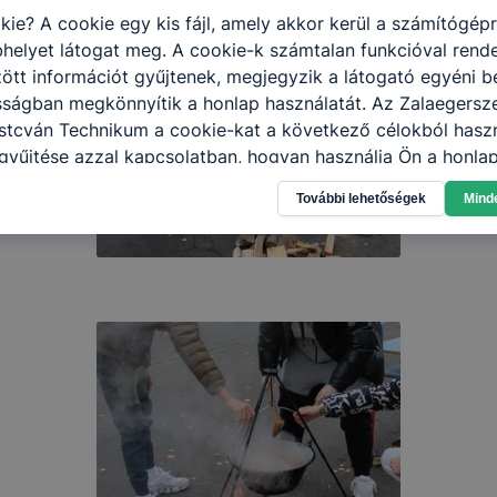
kie? A cookie egy kis fájl, amely akkor kerül a számítógép
helyet látogat meg. A cookie-k számtalan funkcióval rend
tt információt gyűjtenek, megjegyzik a látogató egyéni beá
sságban megkönnyítik a honlap használatát. Az Zalaegersz
stcván Technikum a cookie-kat a következő célokból haszn
gyűjtése azzal kapcsolatban, hogyan használja Ön a honla
l, hogy a honlap melyik részeit látogatja, vagy használja l
További lehetőségek
Mind
atjuk, hogyan biztosítsunk Önnek még jobb felhasználói é
togatja oldalunkat, honlap fejlesztése. Hogyan ellenőrizhe
pcsolni a cookie-kat? Minden modern böngésző engedélyezi
ak a változtatását. A legtöbb böngésző alapértelmezettkén
an elfogadja a cookie-kat, de ezek általában megváltozta
igyelmét, hogy mivel a cookie-k célja honlapunk használha
nak megkönnyítése vagy lehetővé tétele, a cookie-k alkal
zása vagy törlése által előfordulhat, hogy felhasználóink
esek honlapunk funkcióinak teljes körű használatára, vagy
 eltérően fog működni böngészőjében.