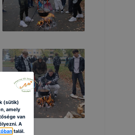
 (sütik)
én, amely
etősége van
élyezni. A
tóban
talál.