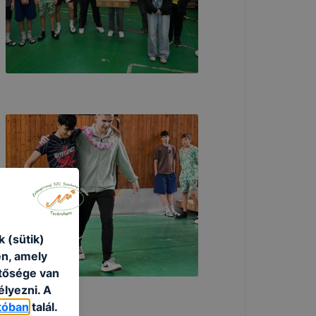
 (sütik)
én, amely
etősége van
élyezni. A
tóban
talál.