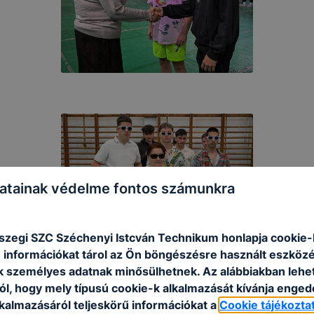
atainak védelme fontos számunkra
szegi SZC Széchenyi Istcván Technikum honlapja cookie-k
 információkat tárol az Ön böngészésre használt eszköz
k személyes adatnak minősülhetnek. Az alábbiakban leh
ól, hogy mely típusú cookie-k alkalmazását kívánja enged
lkalmazásáról teljeskörű információkat a
Cookie tájékozta