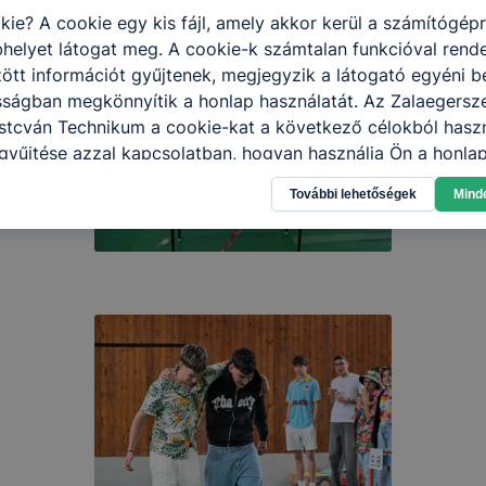
kie? A cookie egy kis fájl, amely akkor kerül a számítógép
helyet látogat meg. A cookie-k számtalan funkcióval rend
tt információt gyűjtenek, megjegyzik a látogató egyéni beá
sságban megkönnyítik a honlap használatát. Az Zalaegersz
stcván Technikum a cookie-kat a következő célokból haszn
gyűjtése azzal kapcsolatban, hogyan használja Ön a honla
l, hogy a honlap melyik részeit látogatja, vagy használja l
További lehetőségek
Mind
atjuk, hogyan biztosítsunk Önnek még jobb felhasználói é
togatja oldalunkat, honlap fejlesztése. Hogyan ellenőrizhe
pcsolni a cookie-kat? Minden modern böngésző engedélyezi
ak a változtatását. A legtöbb böngésző alapértelmezettkén
an elfogadja a cookie-kat, de ezek általában megváltozta
igyelmét, hogy mivel a cookie-k célja honlapunk használha
nak megkönnyítése vagy lehetővé tétele, a cookie-k alkal
zása vagy törlése által előfordulhat, hogy felhasználóink
esek honlapunk funkcióinak teljes körű használatára, vagy
 eltérően fog működni böngészőjében.