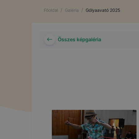
/
/
Főoldal
Galéria
Gólyaavató 2025
Összes képgaléria