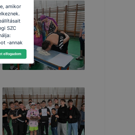
re, amikor
elkeznek.
llításait
egi SZC
álja:
pot -annak
eginkább,
et elfogadom
lményt, ha
ti és hogyan
 a cookie-k
t
thatók.
tóságának és
mazásának
 nem
 a honlap a