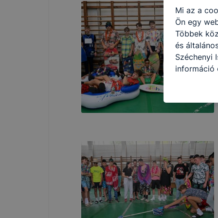
Mi az a coo
Ön egy web
Többek közö
és általáno
Széchenyi I
információ 
felméréséve
így megtudh
ismét meglá
tudja kika
beállításán
automatikus
Felhívjuk f
folyamatai
megakadályo
lesznek kép
tervezettől