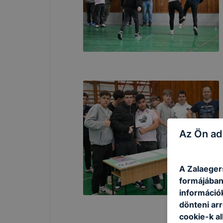
Az Ön ad
A Zalaeger
formájában
információ
dönteni arr
cookie-k a