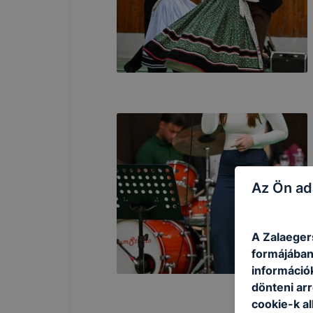
Az Ön ad
A Zalaeger
formájában
információ
dönteni arr
cookie-k a