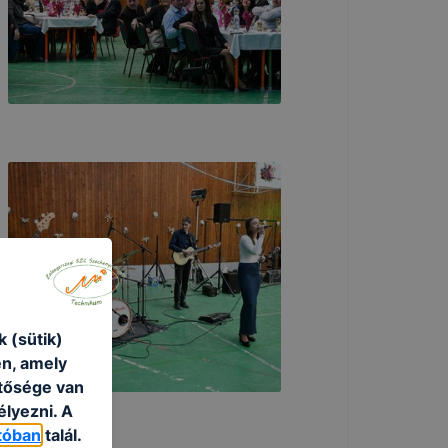
 (sütik)
én, amely
etősége van
élyezni. A
tóban
talál.