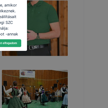
re, amikor
elkeznek.
llításait
egi SZC
álja:
pot -annak
eginkább,
et elfogadom
lményt, ha
ti és hogyan
 a cookie-k
t
thatók.
tóságának és
mazásának
 nem
 a honlap a