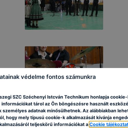
atainak védelme fontos számunkra
szegi SZC Széchenyi Istcván Technikum honlapja cookie-k
 információkat tárol az Ön böngészésre használt eszköz
k személyes adatnak minősülhetnek. Az alábbiakban leh
ól, hogy mely típusú cookie-k alkalmazását kívánja enged
lkalmazásáról teljeskörű információkat a
Cookie tájékozta