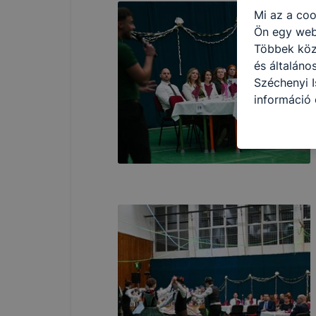
Mi az a coo
Ön egy web
Többek közö
és általáno
Széchenyi I
információ 
felméréséve
így megtudh
ismét meglá
tudja kika
beállításán
automatikus
Felhívjuk f
folyamatai
megakadályo
lesznek kép
tervezettől