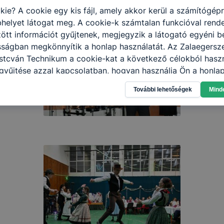
kie? A cookie egy kis fájl, amely akkor kerül a számítógép
helyet látogat meg. A cookie-k számtalan funkcióval rend
tt információt gyűjtenek, megjegyzik a látogató egyéni beá
sságban megkönnyítik a honlap használatát. Az Zalaegersz
stcván Technikum a cookie-kat a következő célokból haszn
gyűjtése azzal kapcsolatban, hogyan használja Ön a honla
l, hogy a honlap melyik részeit látogatja, vagy használja l
További lehetőségek
Mind
atjuk, hogyan biztosítsunk Önnek még jobb felhasználói é
togatja oldalunkat, honlap fejlesztése. Hogyan ellenőrizhe
pcsolni a cookie-kat? Minden modern böngésző engedélyezi
ak a változtatását. A legtöbb böngésző alapértelmezettkén
an elfogadja a cookie-kat, de ezek általában megváltozta
igyelmét, hogy mivel a cookie-k célja honlapunk használha
nak megkönnyítése vagy lehetővé tétele, a cookie-k alkal
zása vagy törlése által előfordulhat, hogy felhasználóink
esek honlapunk funkcióinak teljes körű használatára, vagy
 eltérően fog működni böngészőjében.