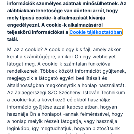
információk személyes adatnak minősülhetnek. Az
alábbiakban lehetősége van dönteni arról, hogy
mely típusú cookie-k alkalmazását kívánja
engedélyezni. A cookie-k alkalmazásáról
teljeskörű információkat a
Cookie tájékoztatóban
talál.
Mi az a cookie? A cookie egy kis fájl, amely akkor
kerül a számítógépre, amikor Ön egy webhelyet
látogat meg. A cookie-k számtalan funkcióval
rendelkeznek. Többek között információt gyűjtenek,
megjegyzik a látogató egyéni beállításait és
általánosságban megkönnyítik a honlap használatát.
Az Zalaegerszegi SZC Széchenyi Istcván Technikum
a cookie-kat a következő célokból használja:
információ gyűjtése azzal kapcsolatban, hogyan
használja Ön a honlapot -annak felmérésével, hogy
a honlap melyik részeit látogatja, vagy használja
leginkább, így megtudhatjuk, hogyan biztosítsunk