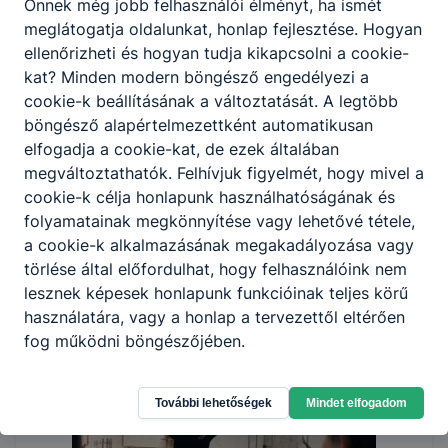
Önnek még jobb felhasználói élményt, ha ismét
meglátogatja oldalunkat, honlap fejlesztése. Hogyan
ellenőrizheti és hogyan tudja kikapcsolni a cookie-
kat? Minden modern böngésző engedélyezi a
cookie-k beállításának a változtatását. A legtöbb
böngésző alapértelmezettként automatikusan
elfogadja a cookie-kat, de ezek általában
megváltoztathatók. Felhívjuk figyelmét, hogy mivel a
cookie-k célja honlapunk használhatóságának és
folyamatainak megkönnyítése vagy lehetővé tétele,
a cookie-k alkalmazásának megakadályozása vagy
törlése által előfordulhat, hogy felhasználóink nem
lesznek képesek honlapunk funkcióinak teljes körű
használatára, vagy a honlap a tervezettől eltérően
fog működni böngészőjében.
További lehetőségek
Mindet elfogadom