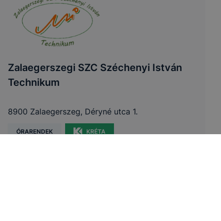
Zalaegerszegi SZC Széchenyi István
Technikum
8900 Zalaegerszeg, Déryné utca 1.
ÓRARENDEK
KRÉTA
Telefon:
+36 30 451 1509
E-mail:
titkarsag@szechenyitechnikum.hu
OM azonosító:
203067/005